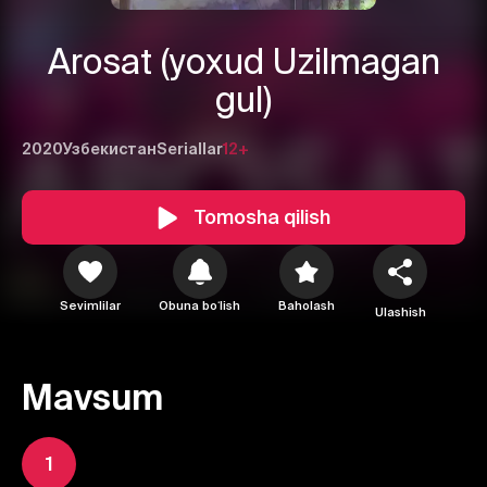
Arosat (yoxud Uzilmagan
gul)
2020
Узбекистан
Seriallar
12+
Tomosha qilish
Sevimlilar
Obuna boʻlish
Baholash
Ulashish
1
2
3
Mavsum
Bekor qilish
Tizimga kirish
1
Yuborish