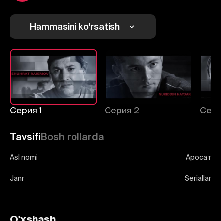
Hammasini ko'rsatish
Серия 1
Серия 2
Сери
Tavsifi
Bosh rollarda
Asl nomi
Аросат
Janr
Seriallar
O'xshash