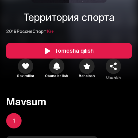
Территория спорта
2019
Россия
Спорт
16+
Tomosha qilish
Sevimlilar
Obuna boʻlish
Baholash
Ulashish
Mavsum
1
1
2
3