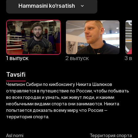
Bekor qilish
Tizimga kirish
Hammasini ko'rsatish
Yuborish
1 выпуск
2 выпуск
3 вы
Tavsifi
Чемпион Сибири по кикбоксингу Никита Шалюков
отправляется в путешествие по России, чтобы побывать
во всех городах и узнать, как живут люди, и какими
необычными видами спорта они занимаются. Никита
попытается доказать всему миру, что Россия —
территория спорта.
Asl nomi
Территория спорта