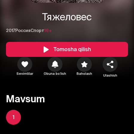
Тяжеловес
2017
Россия
Спорт
16+
Tomosha qilish
Sevimlilar
Obuna boʻlish
Baholash
Ulashish
Mavsum
1
1
2
3