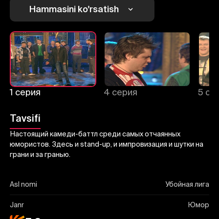
Hammasini ko'rsatish
Yuborish
1 серия
4 серия
5 се
Tavsifi
Настоящий камеди-баттл среди самых отчаянных
юмористов. Здесь и stand-up, и импровизация и шутки на
грани и за гранью.
Asl nomi
Убойная лига
Janr
Юмор