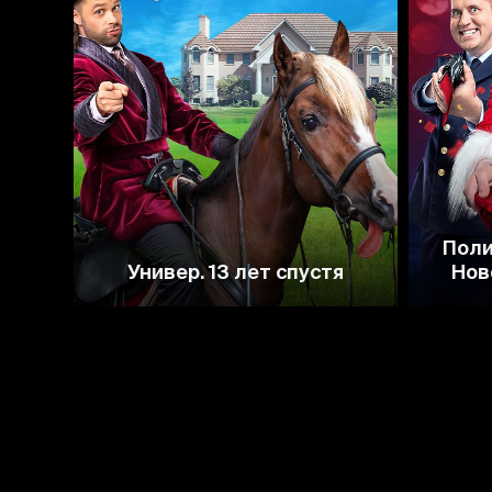
6.7
Поли
Универ. 13 лет спустя
Нов