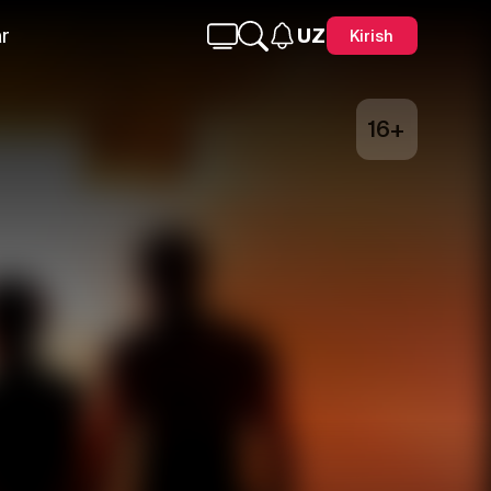
r
UZ
Kirish
16+
Telegram
Facebook