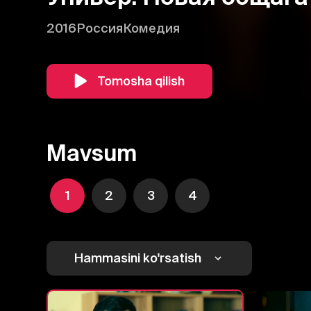
2016
Россия
Комедия
Tomosha qilish
Mavsum
1
2
3
4
Hammasini ko'rsatish