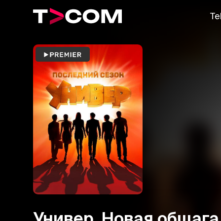
Te
Универ. Новая общага