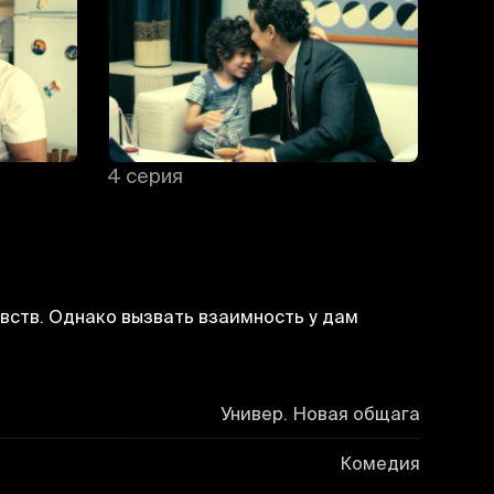
4 серия
5 се
увств. Однако вызвать взаимность у дам
Универ. Новая общага
Комедия