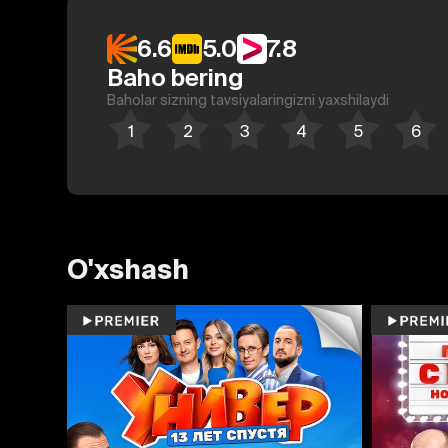
6.6
5.0
7.8
Baho bering
Baholar sizning tavsiyalaringizni yaxshilaydi
O'xshash