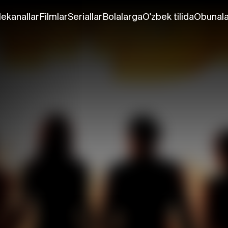
lekanallar
Filmlar
Seriallar
Bolalarga
O'zbek tilida
Obunala