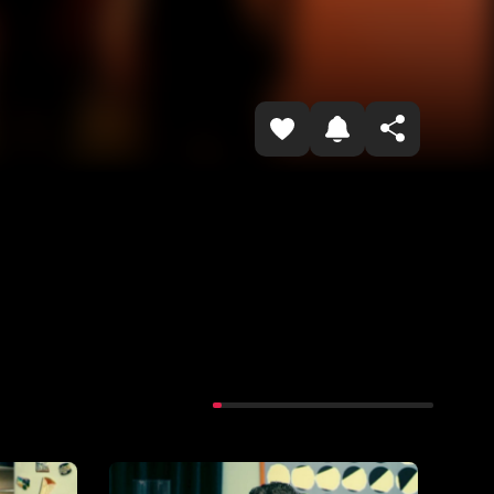
Havolani nusxalash