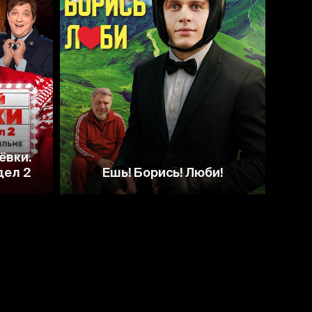
ёвки.
дел 2
Ешь! Борись! Люби!