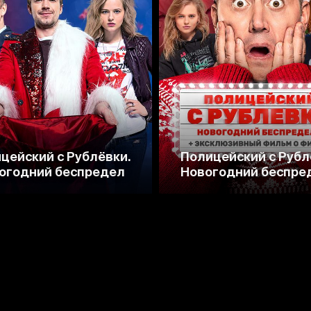
6.5
5.7
5.8
5.2
цейский с Рублёвки.
Полицейский с Рубл
огодний беспредел
Новогодний беспре