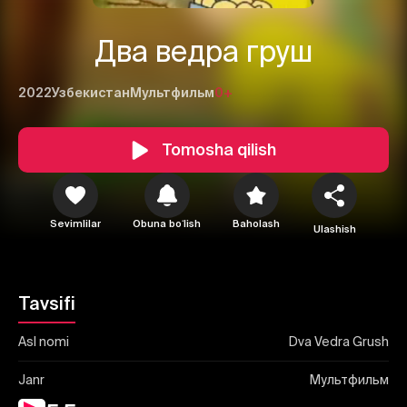
Два ведра груш
2022
Узбекистан
Мультфильм
0+
Tomosha qilish
1
2
3
Bekor qilish
Tizimga kirish
Sevimlilar
Obuna boʻlish
Baholash
Yuborish
Ulashish
Tavsifi
Asl nomi
Dva Vedra Grush
Janr
Мультфильм