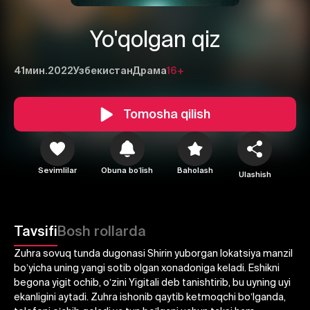
Yo'qolgan qiz
41мин.
2022
Узбекистан
Драма
16+
Tomosha qilish
Sevimlilar
Obuna boʻlish
Baholash
Ulashish
1
2
3
Tavsifi
Bosh rollarda
Zuhra sovuq tunda dugonasi Shirin yuborgan lokatsiya manzil
Bekor qilish
Tizimga kirish
boʼyicha uning yangi sotib olgan xonadoniga keladi. Eshikni
Yuborish
begona yigit ochib, oʼzini Yigitali deb tanishtirib, bu uyning uyi
ekanligini aytadi. Zuhra ishonib qaytib ketmoqchi boʼlganda,