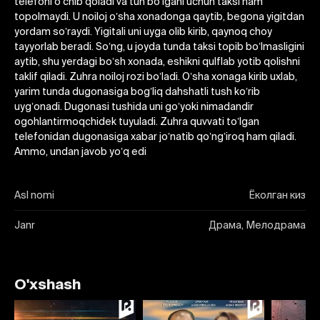
telefoni oʼchib qoladi va tun boʼlgani uchun taksi ham
topolmaydi. U noiloj oʼsha xonadonga qaytib, begona yigitdan
yordam soʼraydi. Yigitali uni uyga olib kirib, qaynoq choy
tayyorlab beradi. Soʼng, u joyda tunda taksi topib boʼlmasligini
aytib, shu yerdagi boʼsh xonada, eshikni qulflab yotib qolishni
taklif qiladi. Zuhra noiloj rozi boʼladi. Oʼsha xonaga kirib uxlab,
yarim tunda dugonasiga bogʼliq dahshatli tush koʼrib
uygʼonadi. Dugonasi tushida uni goʼyoki nimadandir
ogohlantirmoqchidek tuyuladi. Zuhra quvvati toʼlgan
telefonidan dugonasiga xabar joʼnatib qoʼngʼiroq ham qiladi.
Аmmo, undan javob yoʼq edi
Asl nomi
Ёколган киз
Janr
Драма, Мелодрама
O'xshash