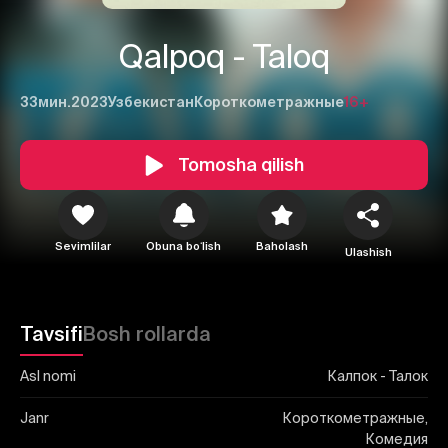
Qalpoq - Taloq
33мин.
2023
Узбекистан
Короткометражные
16+
Tomosha qilish
1
2
3
Bekor qilish
Tizimga kirish
Yuborish
Sevimlilar
Obuna boʻlish
Baholash
Ulashish
Tavsifi
Bosh rollarda
Asl nomi
Калпок - Талок
Janr
Короткометражные,
Комедия