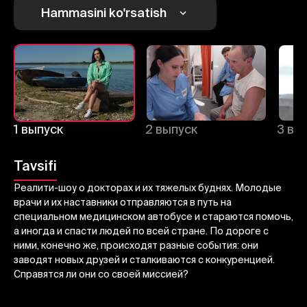
Hammasini ko'rsatish
Bekor qilish
Tizimga kirish
Yuborish
1 выпуск
2 выпуск
3 вы
Tavsifi
Реалити-шоу о докторах и их тяжелых буднях. Молодые
врачи и их наставники отправляются в путь на
специальном медицинском автобусе и стараются помочь,
а иногда и спасти людей по всей стране. По дороге с
ними, конечно же, происходят разные события: они
заводят новых друзей и сталкиваются с конкуренцией.
Справятся ли они со своей миссией?