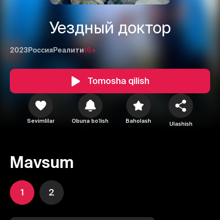
Уездный доктор
2023
Россия
Реалити
16+
Tomosha qilish
Sevimlilar
Obuna boʻlish
Baholash
Ulashish
Mavsum
1
2
1
2
3