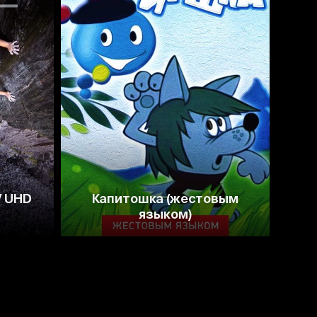
7.4
V UHD
Капитошка (жестовым
Во
языком)