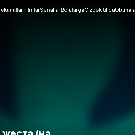
lekanallar
Filmlar
Seriallar
Bolalarga
O'zbek tilida
Obunala
жеста (на