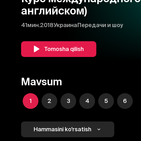
английском)
41мин.
2018
Украина
Передачи и шоу
Tomosha qilish
Mavsum
1
2
3
4
5
6
Hammasini ko'rsatish