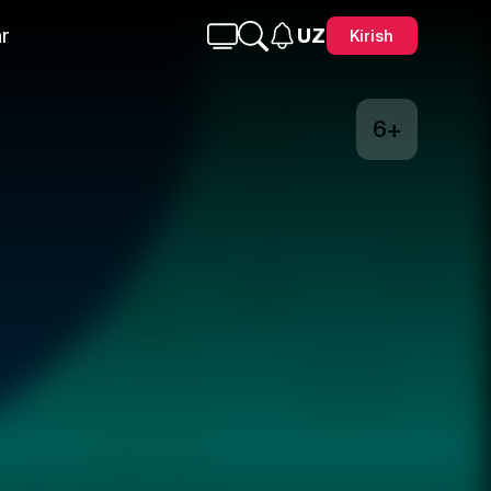
r
UZ
Kirish
6+
Telegram
Facebook