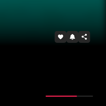
Havolani nusxalash