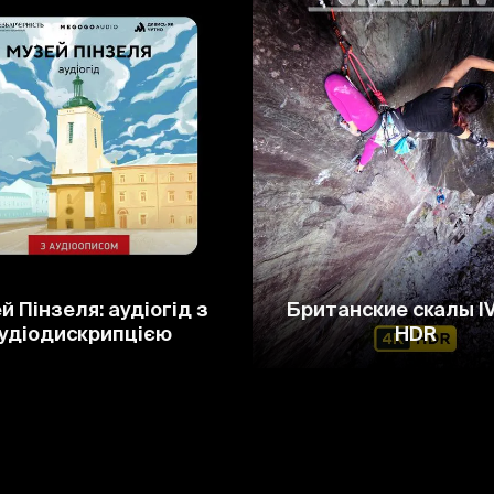
й Пінзеля: аудіогід з
Британские скалы I
удіодискрипцією
HDR