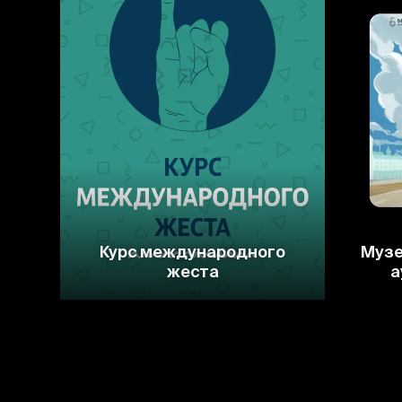
Курс международного
Музе
жеста
а