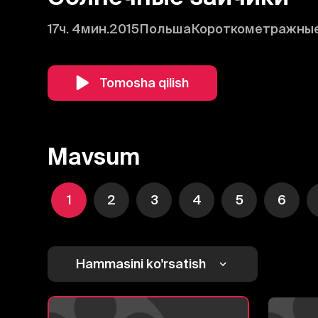
17ч. 4мин.
2015
Польша
Короткометражны
Tomosha qilish
Mavsum
1
2
3
4
5
6
Hammasini ko'rsatish