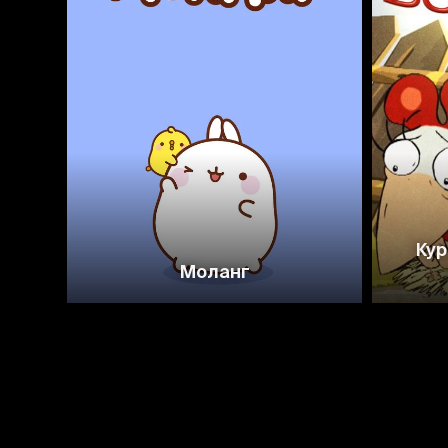
8.7
8.3
Кур
Моланг