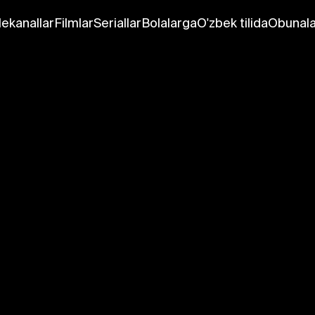
lekanallar
Filmlar
Seriallar
Bolalarga
O'zbek tilida
Obunala