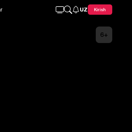
r
UZ
Kirish
6+
Telegram
Facebook