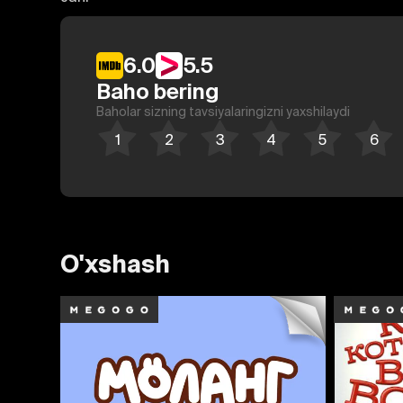
6.0
5.5
Baho bering
Baholar sizning tavsiyalaringizni yaxshilaydi
O'xshash