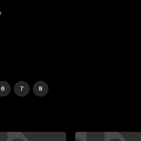
е
6
7
8