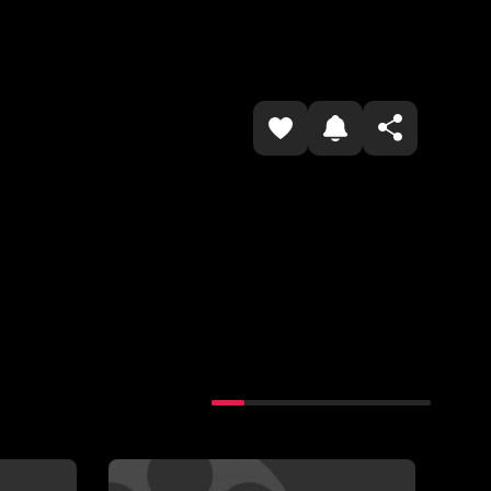
Havolani nusxalash