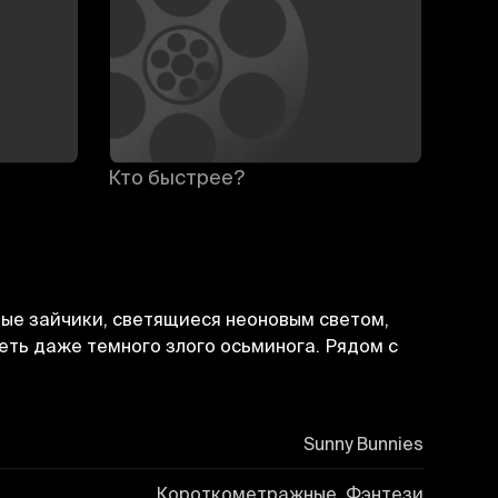
Кто быстрее?
Зайч
ые зайчики, светящиеся неоновым светом,
леть даже темного злого осьминога. Рядом с
Sunny Bunnies
Короткометражные, Фэнтези