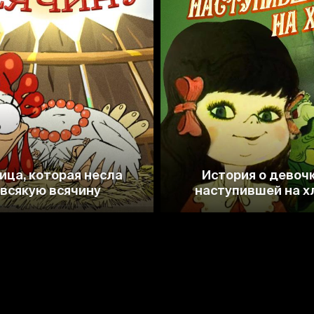
6.9
7.1
ица, которая несла
История о девочк
всякую всячину
наступившей на х