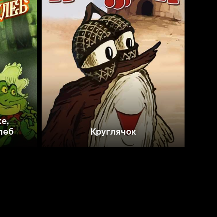
5.8
е,
леб
Круглячок