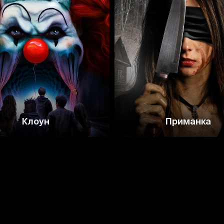
2.6
4.4
3.
Клоун
Приманка