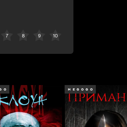
Bekor qilish
Tizimga kirish