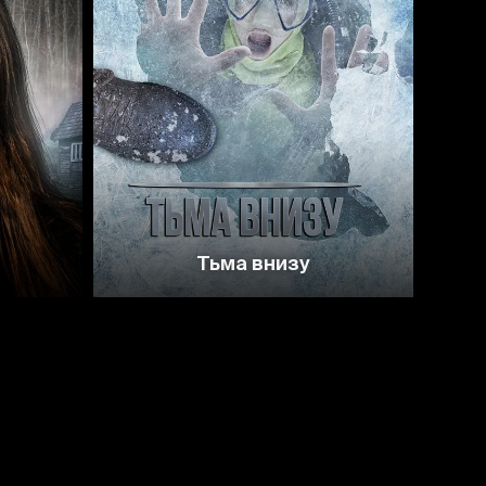
4
4.5
4.2
Тьма внизу