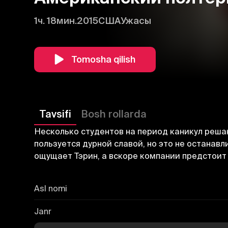
1ч. 18мин.
2015
США
Ужасы
Tomosha qilish
Tavsifi
Bosh rollarda
Несколько студентов на период каникул реша
пользуется дурной славой, но это не останав
ощущает Тэрин, а вскоре компании предстоит
Asl nomi
Janr