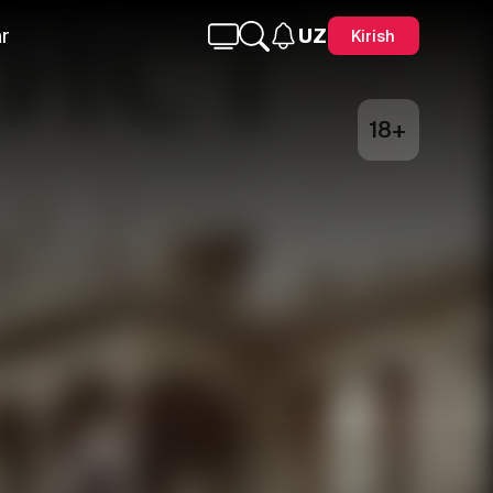
r
UZ
Kirish
18+
Telegram
Facebook