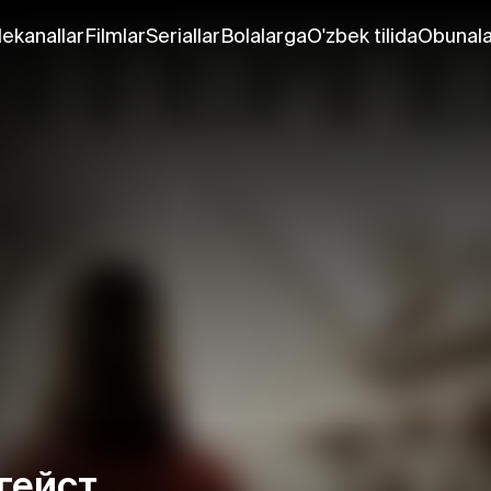
lekanallar
Filmlar
Seriallar
Bolalarga
O'zbek tilida
Obunala
гейст