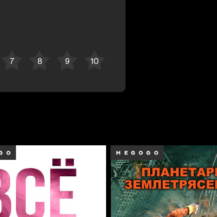
Bekor qilish
Tizimga kirish