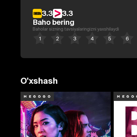
3.3
3.3
Baho bering
Baholar sizning tavsiyalaringizni yaxshilaydi
O'xshash