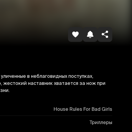
Havolani nusxalash
 уличенные в неблаговидных поступках,
, жестокий наставник хватается за нож при
зни.
House Rules For Bad Girls
Триллеры