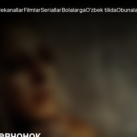
lekanallar
Filmlar
Seriallar
Bolalarga
O'zbek tilida
Obunala
девчонок