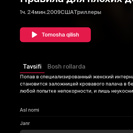
1ч. 24мин.
2009
США
Триллеры
Tomosha qilish
Tavsifi
Bosh rollarda
Попав в специализированный женский интернат
становится заложницей кровавого палача в б
любой попытке непокорности, и лишь неукосн
Asl nomi
Janr