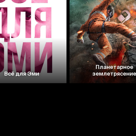
7.2
3.1
Планетарное
Всё для Эми
землетрясени