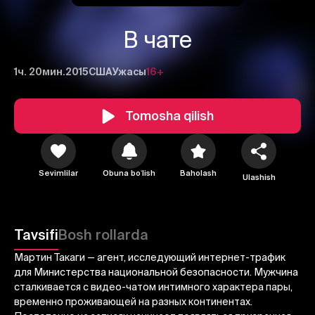
В чате
1ч. 20мин.
2015
США
Ужасы
16+
Tomosha qilish
1
2
3
Sevimlilar
Obuna boʻlish
Baholash
Ulashish
Bekor qilish
Tizimga kirish
Yuborish
Tavsifi
Bosh rollarda
Мартин Такаги — агент, исследующий интернет-трафик
для Министерства национальной безопасности. Мужчина
сталкивается с видео-чатом интимного характера пары,
временно проживающей на разных континентах.