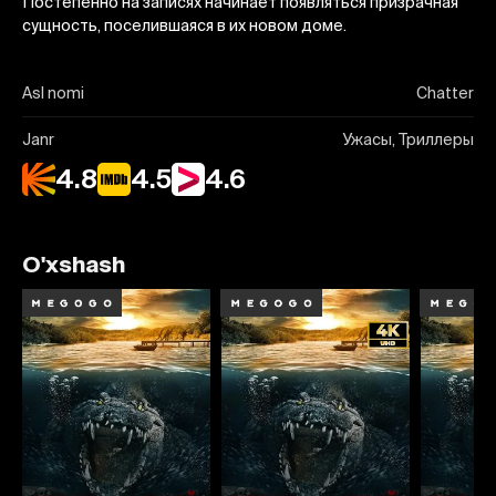
Постепенно на записях начинает появляться призрачная
сущность, поселившаяся в их новом доме.
Asl nomi
Chatter
Janr
Ужасы, Триллеры
4.8
4.5
4.6
O'xshash