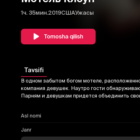
1ч. 35мин.
2019
США
Ужасы
Tomosha qilish
Tavsifi
В одном забытом богом мотеле, расположенно
компания девушек. Наутро гости обнаруживают
Парням и девушкам придется объединить свои 
Asl nomi
Janr