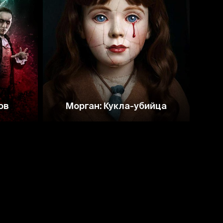
3.6
ов
Морган: Кукла-убийца