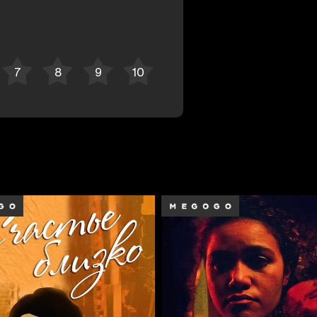
Bekor qilish
Tizimga kirish