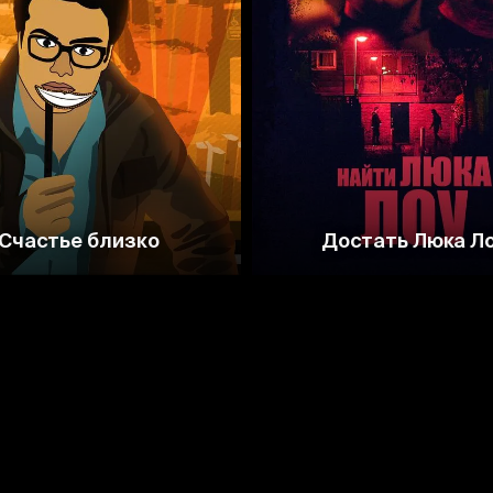
5.8
5.6
Счастье близко
Достать Люка Л