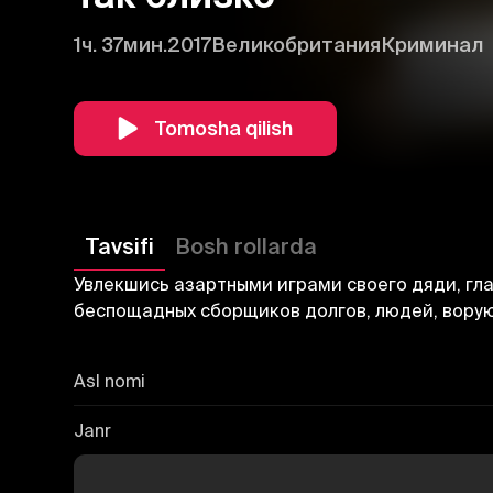
1ч. 37мин.
2017
Великобритания
Криминал
Tomosha qilish
Tavsifi
Bosh rollarda
Увлекшись азартными играми своего дяди, гл
беспощадных сборщиков долгов, людей, ворую
Asl nomi
Janr