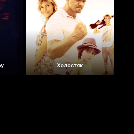
5.4
3.9
оу
Холостяк