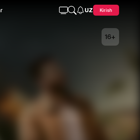
r
UZ
Kirish
16+
Telegram
Facebook