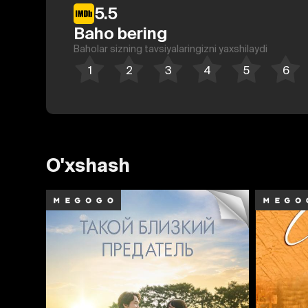
5.5
Baho bering
Baholar sizning tavsiyalaringizni yaxshilaydi
O'xshash