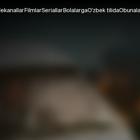
lekanallar
Filmlar
Seriallar
Bolalarga
O'zbek tilida
Obunala