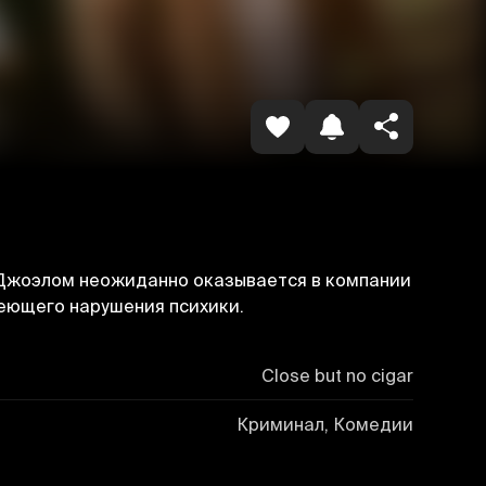
Havolani nusxalash
м Джоэлом неожиданно оказывается в компании
еющего нарушения психики.
Close but no cigar
Криминал, Комедии