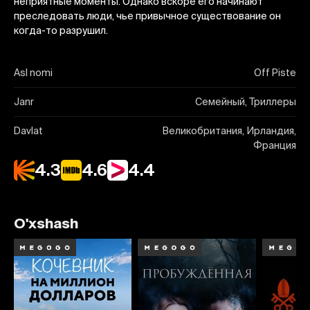
неприятные моменты. Однако вскоре его начинают
преследовать люди, чье привычное существование он
когда-то разрушил.
Asl nomi
Off Piste
Janr
Семейный, Триллеры
Davlat
Великобритания, Ирландия,
Франция
4.3
4.6
4.4
O'xshash