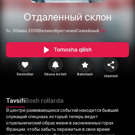
Отдаленный склон
1ч. 30мин.
2016
Великобритания
Семейный
18+
Tomosha qilish
Sevimlilar
Obuna boʻlish
Baholash
Ulashish
1
2
3
Tavsifi
Bosh rollarda
Bekor qilish
Tizimga kirish
В центре развивающихся событий находится бывший
Yuborish
служащий спецназа, который теперь ведет
отшельнический образ жизни в заснеженных горах
Франции, чтобы забыть пережитые в свое время