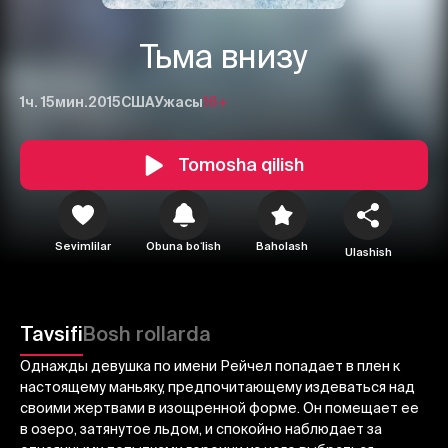
Тьма внизу
1ч. 15мин.
2015
США
Ужасы
16+
Tomosha qilish
1
2
3
Sevimlilar
Obuna boʻlish
Baholash
Ulashish
Bekor qilish
Tizimga kirish
Yuborish
Tavsifi
Bosh rollarda
Однажды девушка по имени Рейчел попадает в плен к
настоящему маньяку, предпочитающему издеваться над
своими жертвами в изощренной форме. Он помещает ее
в озеро, затянутое льдом, и спокойно наблюдает за