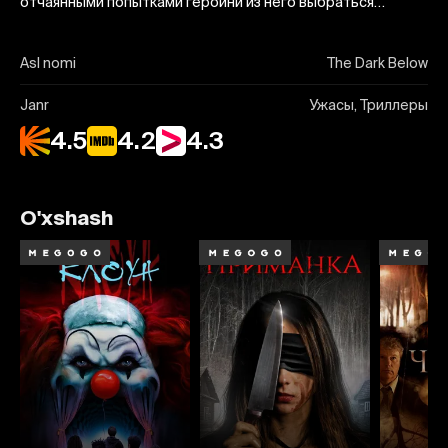
отчаянными попытками героини из него выбраться…
Asl nomi
The Dark Below
Janr
Ужасы, Триллеры
4.5
4.2
4.3
O'xshash
2.6
4.4
3.4
4