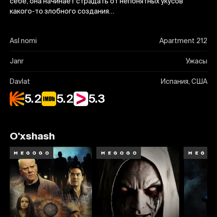
себе, она начинает страдать от непонятных укусов
какого-то злобного создания…
Asl nomi
Apartment 212
Janr
Ужасы
Davlat
Испания, США
5.2
5.2
5.3
O'xshash