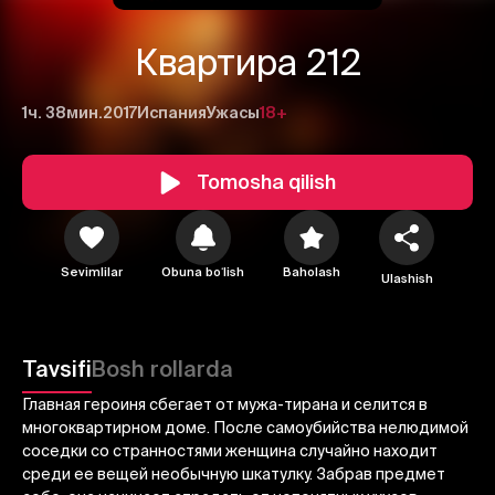
Квартира 212
1ч. 38мин.
2017
Испания
Ужасы
18+
Tomosha qilish
Sevimlilar
Obuna boʻlish
Baholash
Ulashish
1
2
3
Bekor qilish
Tizimga kirish
Tavsifi
Bosh rollarda
Yuborish
Главная героиня сбегает от мужа-тирана и селится в
многоквартирном доме. После самоубийства нелюдимой
соседки со странностями женщина случайно находит
среди ее вещей необычную шкатулку. Забрав предмет