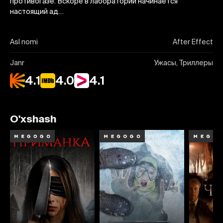
противогазе. Вскоре в лаборатории начинается
настоящий ад…
Asl nomi
After Effect
Janr
Ужасы, Триллеры
4.1
4.0
4.1
O'xshash