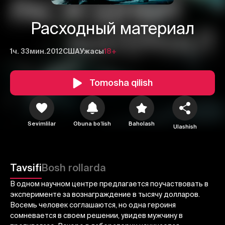
Расходный материал
1ч. 33мин.
2012
США
Ужасы
18+
Tomosha qilish
1
2
3
Sevimlilar
Obuna boʻlish
Baholash
Ulashish
Bekor qilish
Tizimga kirish
Yuborish
Tavsifi
Bosh rollarda
В одном научном центре предлагается поучаствовать в
эксперименте за вознаграждение в тысячу долларов.
Восемь человек соглашаются, но одна героиня
сомневается в своем решении, увидев мужчину в