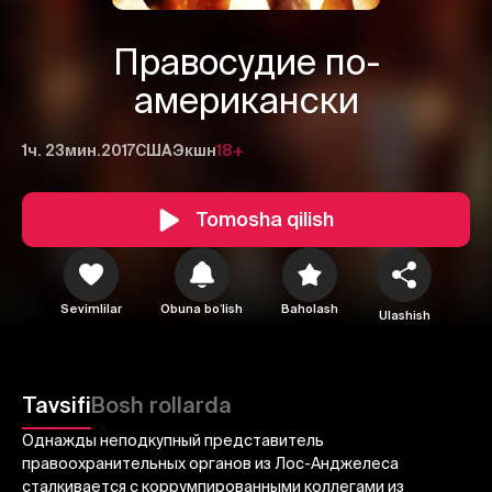
Правосудие по-
американски
1ч. 23мин.
2017
США
Экшн
18+
Tomosha qilish
1
2
3
Sevimlilar
Obuna boʻlish
Baholash
Ulashish
Bekor qilish
Tizimga kirish
Yuborish
Tavsifi
Bosh rollarda
Однажды неподкупный представитель
правоохранительных органов из Лос-Анджелеса
сталкивается с коррумпированными коллегами из