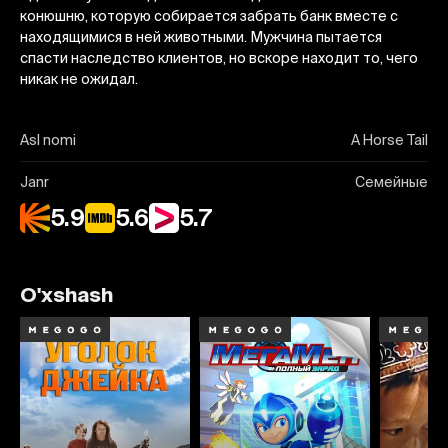
конюшню, которую собирается забрать банк вместе с
находящимися в ней животными. Мужчина пытается
спасти наследство клиентов, но вскоре находит то, чего
никак не ожидал.
Asl nomi
A Horse Tail
Janr
Семейные
5.9
5.6
5.7
O'xshash