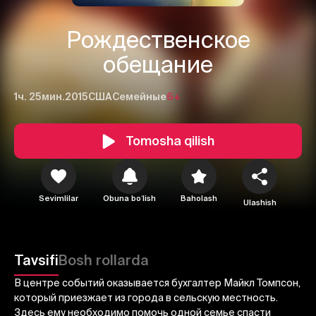
Рождественское
обещание
1ч. 25мин.
2015
США
Семейные
6+
Tomosha qilish
1
2
3
Sevimlilar
Obuna boʻlish
Baholash
Ulashish
Bekor qilish
Tizimga kirish
Yuborish
Tavsifi
Bosh rollarda
В центре событий оказывается бухгалтер Майкл Томпсон,
который приезжает из города в сельскую местность.
Здесь ему необходимо помочь одной семье спасти