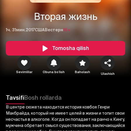
Вторая жизнь
1ч. 31мин.
2017
США
Вестерн
16+
Tomosha qilish
1
2
3
Sevimlilar
Obuna boʻlish
Baholash
Ulashish
Bekor qilish
Tizimga kirish
Yuborish
Tavsifi
Bosh rollarda
В центре сюжета находится история ковбоя Генри
Макбрайда, который не имеет целей в жизни и топит свои
несчастья в алкоголе. Когда он попадает на ранчо к Кингу,
мужчина обретает смысл существования, заключающийся