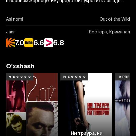
в вороном жеребце. Ему предстоит укротить лошадь…
Asl nomi
Out of the Wild
Janr
Вестерн, Криминал
7.0
6.6
6.8
O'xshash
7.0
3.6
Ни траура, ни