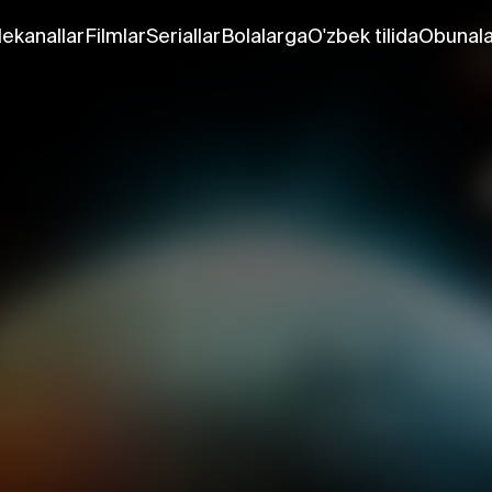
lekanallar
Filmlar
Seriallar
Bolalarga
O'zbek tilida
Obunala