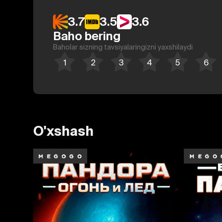
3.7
3.5
3.6
Baho bering
Baholar sizning tavsiyalaringizni yaxshilaydi
O'xshash