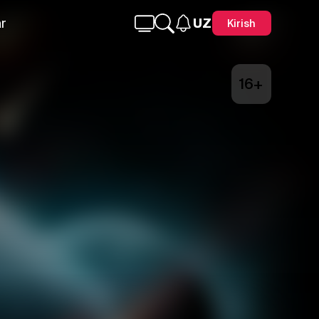
r
UZ
Kirish
16+
Telegram
Facebook