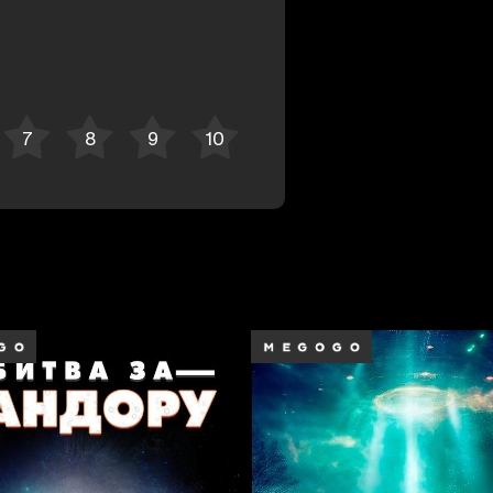
Bekor qilish
Tizimga kirish