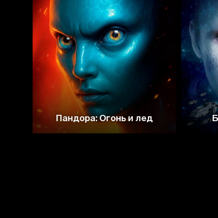
2.7
Пандора: Огонь и лед
Б