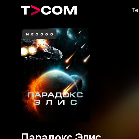
Te
Парадокс Элис