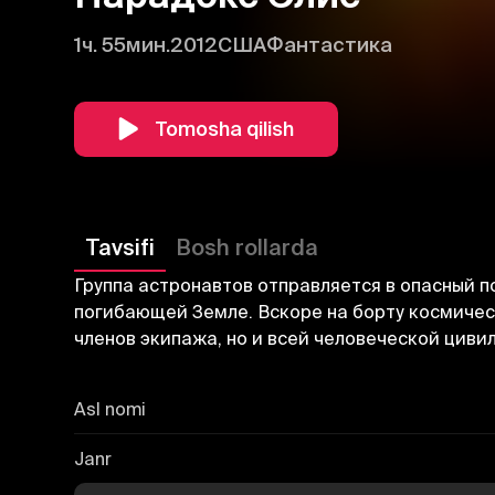
1ч. 55мин.
2012
США
Фантастика
Tomosha qilish
Tavsifi
Bosh rollarda
Группа астронавтов отправляется в опасный п
погибающей Земле. Вскоре на борту космичес
членов экипажа, но и всей человеческой циви
Asl nomi
Janr