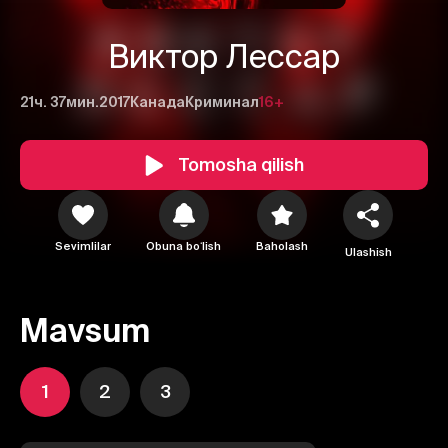
Виктор Лессар
21ч. 37мин.
2017
Канада
Криминал
16+
Tomosha qilish
Sevimlilar
Obuna boʻlish
Baholash
Ulashish
Mavsum
1
2
3