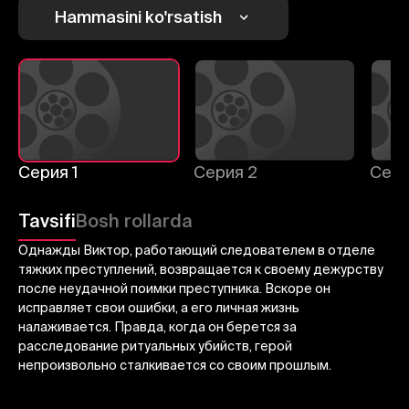
1
2
3
Hammasini ko'rsatish
Bekor qilish
Tizimga kirish
Yuborish
Серия 1
Серия 2
Сери
Tavsifi
Bosh rollarda
Однажды Виктор, работающий следователем в отделе
тяжких преступлений, возвращается к своему дежурству
после неудачной поимки преступника. Вскоре он
исправляет свои ошибки, а его личная жизнь
налаживается. Правда, когда он берется за
расследование ритуальных убийств, герой
непроизвольно сталкивается со своим прошлым.