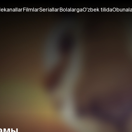
lekanallar
Filmlar
Seriallar
Bolalarga
O'zbek tilida
Obunala
ламы