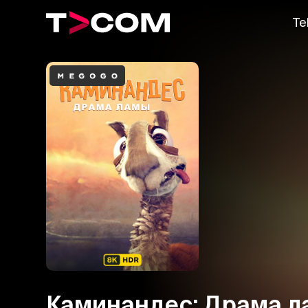
Te
Каминандес: Драма 