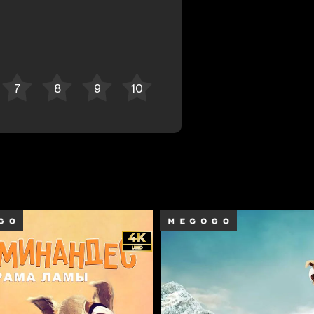
Bekor qilish
Tizimga kirish