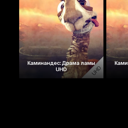
6.7
Каминандес: Драма ламы
Ками
UHD