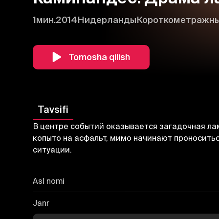
1мин.
2014
Нидерланды
Короткометражн
Tomosha qilish
Tavsifi
В центре событий оказывается загадочная лама
копыто на асфальт, мимо начинают проносить
ситуации.
Asl nomi
Janr