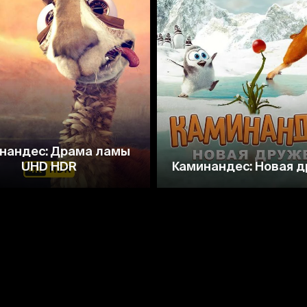
6.7
6.8
нандес: Драма ламы
UHD HDR
Каминандес: Новая 