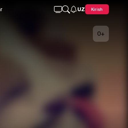
r
UZ
Kirish
0+
Telegram
Facebook