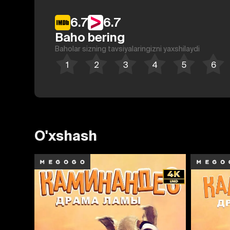
6.7
6.7
Baho bering
Baholar sizning tavsiyalaringizni yaxshilaydi
O'xshash