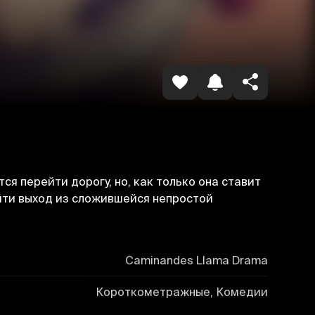
Havolani nusxalash
я перейти дорогу, но, как только она ставит
айти выход из сложившейся непростой
Caminandes Llama Drama
Короткометражные, Комедии