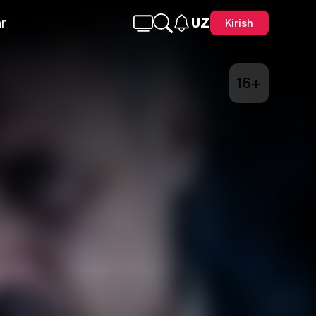
r
UZ
Kirish
16+
Telegram
Facebook