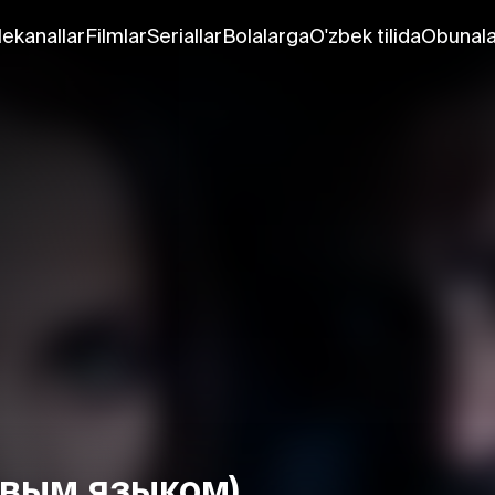
lekanallar
Filmlar
Seriallar
Bolalarga
O'zbek tilida
Obunala
вым языком)