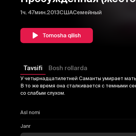
1ч. 47мин.
2013
США
Семейный
Tomosha qilish
Tavsifi
Bosh rollarda
У четырнадцатилетней Саманты умирает мать,
В то же время она сталкивается с темными с
со слабым слухом.
Asl nomi
Janr