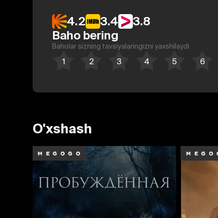
4.2
3.4
3.8
Baho bering
Baholar sizning tavsiyalaringizni yaxshilaydi
O'xshash