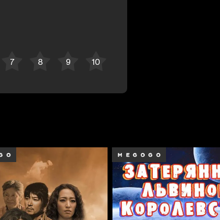
Bekor qilish
Tizimga kirish