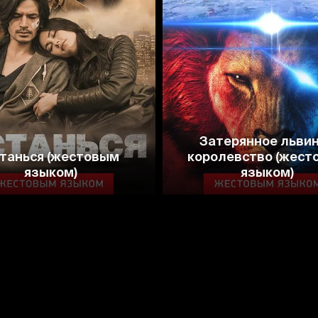
6.8
3.5
Затерянное льви
танься (жестовым
королевство (жест
языком)
языком)