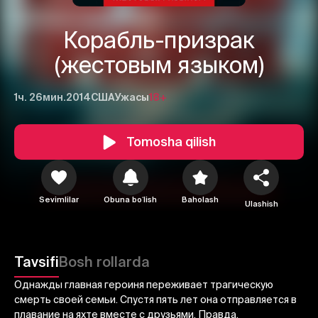
Корабль-призрак
(жестовым языком)
1ч. 26мин.
2014
США
Ужасы
18+
Tomosha qilish
1
2
3
Sevimlilar
Obuna boʻlish
Baholash
Ulashish
Bekor qilish
Tizimga kirish
Yuborish
Tavsifi
Bosh rollarda
Однажды главная героиня переживает трагическую
смерть своей семьи. Спустя пять лет она отправляется в
плавание на яхте вместе с друзьями. Правда,