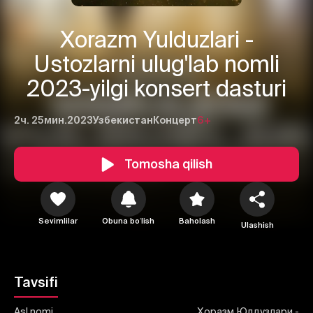
Xorazm Yulduzlari -
Ustozlarni ulug'lab nomli
2023-yilgi konsert dasturi
2ч. 25мин.
2023
Узбекистан
Концерт
6+
1
2
3
Tomosha qilish
Bekor qilish
Tizimga kirish
Yuborish
Sevimlilar
Obuna boʻlish
Baholash
Ulashish
Tavsifi
Asl nomi
Хоразм Юлдузлари -