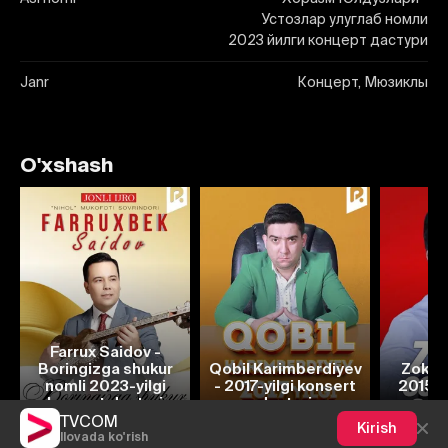
Устозлар улуглаб номли
2023 йилги концерт дастури
Janr
Концерт, Мюзиклы
O'xshash
Farrux Saidov -
Boringizga shukur
Qobil Karimberdiyev
Zokir 
nomli 2023-yilgi
- 2017-yilgi konsert
2015-y
konsert dasturi
dasturi
d
TVCOM
Kirish
Ilovada ko'rish