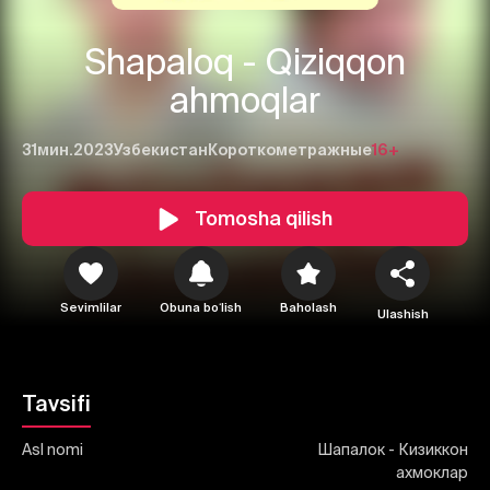
Shapaloq - Qiziqqon
ahmoqlar
31мин.
2023
Узбекистан
Короткометражные
16+
Tomosha qilish
1
2
3
Bekor qilish
Tizimga kirish
Sevimlilar
Obuna boʻlish
Baholash
Yuborish
Ulashish
Tavsifi
Asl nomi
Шапалок - Кизиккон
ахмоклар