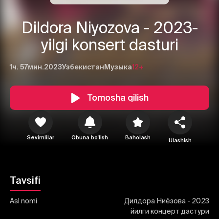
Dildora Niyozova - 2023-
yilgi konsert dasturi
1ч. 57мин.
2023
Узбекистан
Музыка
12+
1
2
3
Tomosha qilish
Bekor qilish
Tizimga kirish
Yuborish
Sevimlilar
Obuna boʻlish
Baholash
Ulashish
Tavsifi
Asl nomi
Дилдора Ниёзова - 2023
йилги концерт дастури