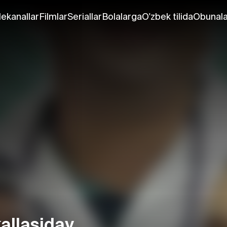
lekanallar
Filmlar
Seriallar
Bolalarga
O'zbek tilida
Obunala
kallasiday