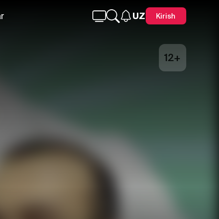
r
UZ
Kirish
12+
Telegram
Facebook