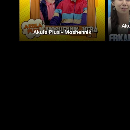
Aku
Akula Plus - Moshennik