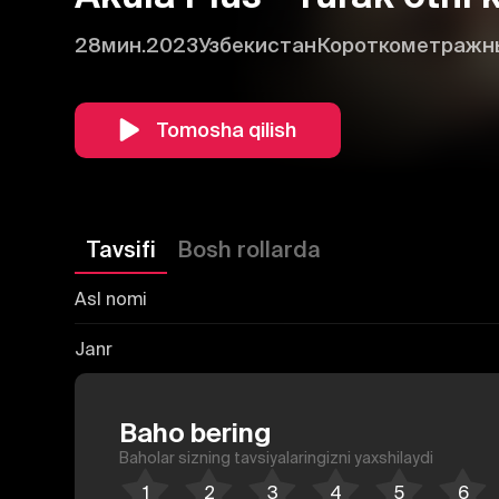
28мин.
2023
Узбекистан
Короткометражн
Tomosha qilish
Tavsifi
Bosh rollarda
Asl nomi
Janr
Baho bering
Baholar sizning tavsiyalaringizni yaxshilaydi