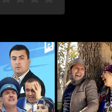
Bekor qilish
Tizimga kirish