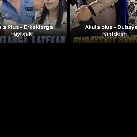
la Plus - Erkaklarga
Akula plus - Dubay
layfxak
sinfdosh