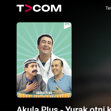
Te
Akula Plus - Yurak otni 