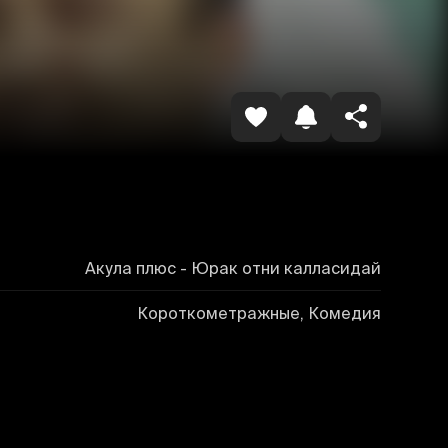
Havolani nusxalash
Акула плюс - Юрак отни калласидай
Короткометражные, Комедия