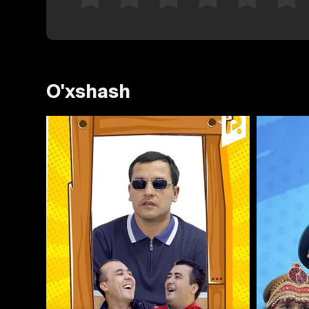
O'xshash