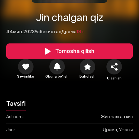
Jin chalgan qiz
44мин.
2023
Узбекистан
Драма
18+
1
2
3
Tomosha qilish
Bekor qilish
Tizimga kirish
Yuborish
Sevimlilar
Obuna boʻlish
Baholash
Ulashish
Tavsifi
Asl nomi
Жин чалган киз
Janr
Драма, Ужасы