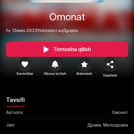
Omonat
1ч. 12мин.
2023
Узбекистан
Драма
16+
1
2
3
Tomosha qilish
Bekor qilish
Tizimga kirish
Yuborish
Sevimlilar
Obuna boʻlish
Baholash
Ulashish
Tavsifi
Asl nomi
Омонат
Janr
Драма, Мелодрама