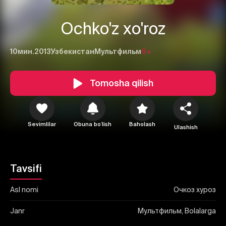
Ochko'z xo'roz
10мин.
2013
Узбекистан
Мультфильм
6+
1
2
3
Tomosha qilish
Bekor qilish
Tizimga kirish
Yuborish
Sevimlilar
Obuna boʻlish
Baholash
Ulashish
Tavsifi
Asl nomi
Очкоз хуроз
Janr
Мультфильм, Bolalarga