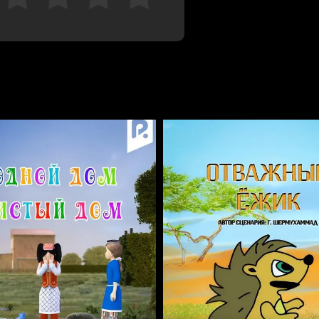
Bekor qilish
Tizimga kirish