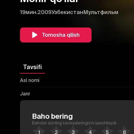
19мин.
2009
Узбекистан
Мультфильм
Tomosha qilish
Tavsifi
Asl nomi
Janr
Baho bering
Baholar sizning tavsiyalaringizni yaxshilaydi