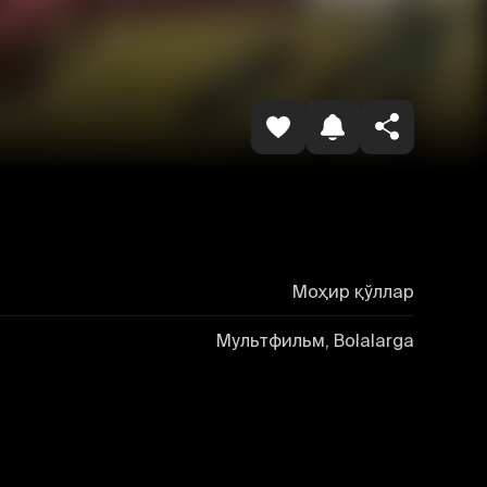
Havolani nusxalash
Моҳир қўллар
Мультфильм, Bolalarga