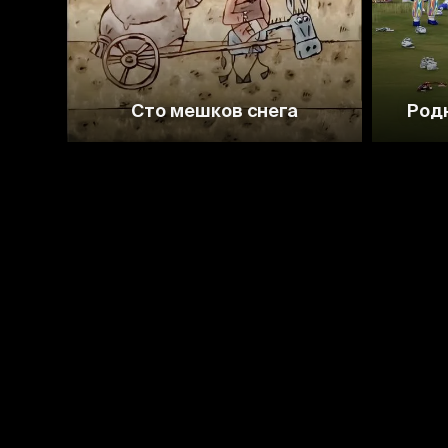
Сто мешков снега
Родн