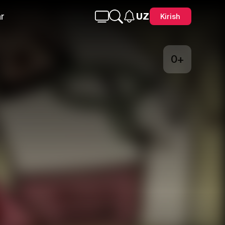
r
UZ
Kirish
0+
Telegram
Facebook