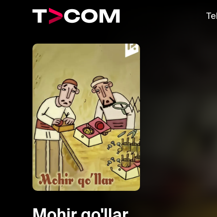
Te
Mohir qo'llar