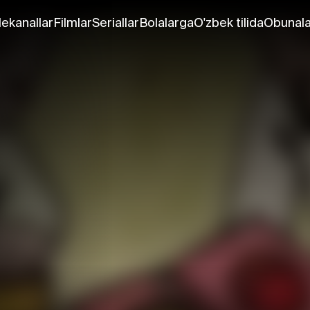
lekanallar
Filmlar
Seriallar
Bolalarga
O'zbek tilida
Obunala