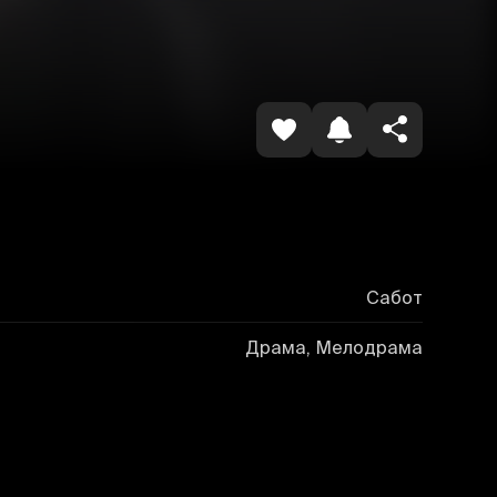
Havolani nusxalash
Сабот
Драма, Мелодрама