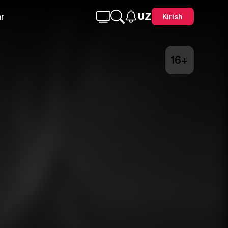
r
UZ
Kirish
16+
Telegram
Facebook