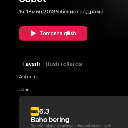
1ч. 18мин.
2018
Узбекистан
Драма
Tomosha qilish
Tavsifi
Bosh rollarda
Asl nomi
Janr
6.3
Baho bering
Baholar sizning tavsiyalaringizni yaxshilaydi