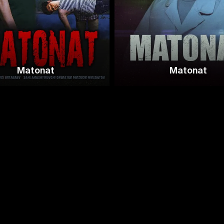
Matonat
Matonat