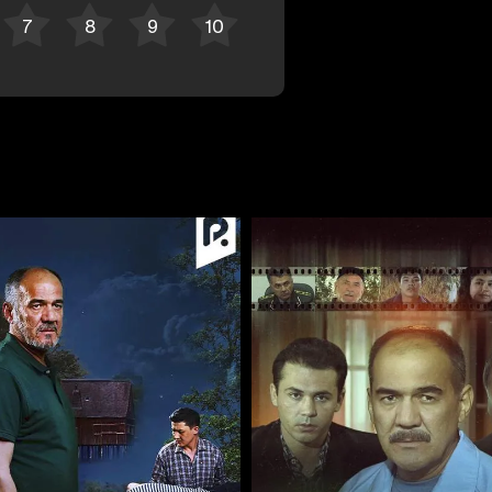
Bekor qilish
Tizimga kirish