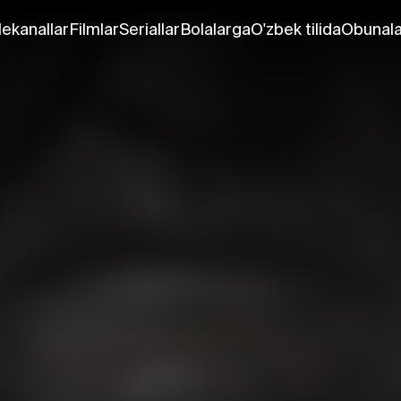
lekanallar
Filmlar
Seriallar
Bolalarga
O'zbek tilida
Obunala