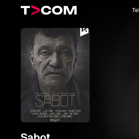
Te
Sabot