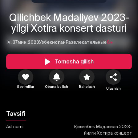
Qilichbek Madaliyev 2023-
yilgi Xotira konsert dasturi
1ч. 37мин.
2023
Узбекистан
Развлекательные
6+
1
2
3
Tomosha qilish
Bekor qilish
Tizimga kirish
Yuborish
Sevimlilar
Obuna boʻlish
Baholash
Ulashish
Tavsifi
Asl nomi
Қиличбек Мадалиев 2023-
йилги Хотира концерт