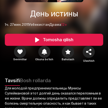
День истины
1ч. 27мин.
2011
Узбекистан
Драма
12+
Tomosha qilish
Sevimlilar
Obuna boʻlish
Baholash
1
2
3
Ulashish
Bekor qilish
Tizimga kirish
Tavsifi
Bosh rollarda
Yuborish
Для молодой предпринемательницы Мунисы
Сулеймановой этот долгий день оказался переломным в
ее жизни. Врачи должны определить представляет ли ее
болезнь смертельную опасность, и как бывает в таких