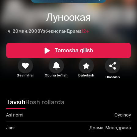
Луноокая
1ч. 20мин.
2008
Узбекистан
Драма
12+
1
2
3
Tomosha qilish
Bekor qilish
Tizimga kirish
Yuborish
Sevimlilar
Obuna boʻlish
Baholash
Ulashish
Tavsifi
Bosh rollarda
Asl nomi
Oydinoy
Janr
Драма, Мелодрама