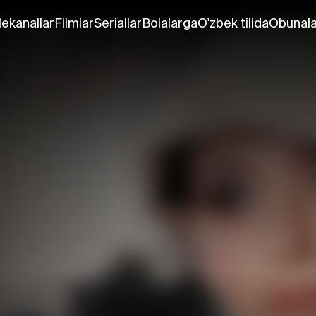
lekanallar
Filmlar
Seriallar
Bolalarga
O'zbek tilida
Obunala