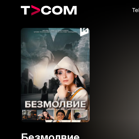
Te
Безмолвие