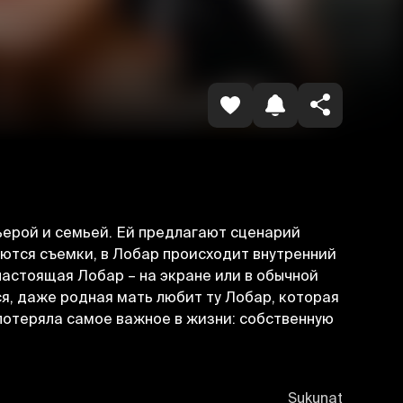
Havolani nusxalash
ьерой и семьей. Ей предлагают сценарий
аются съемки, в Лобар происходит внутренний
настоящая Лобар – на экране или в обычной
я, даже родная мать любит ту Лобар, которая
и потеряла самое важное в жизни: собственную
Sukunat