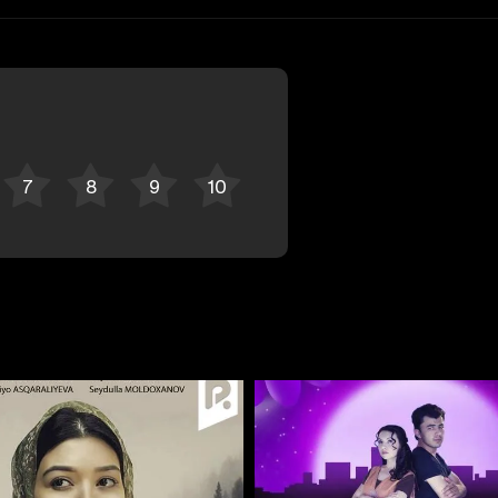
Bekor qilish
Tizimga kirish