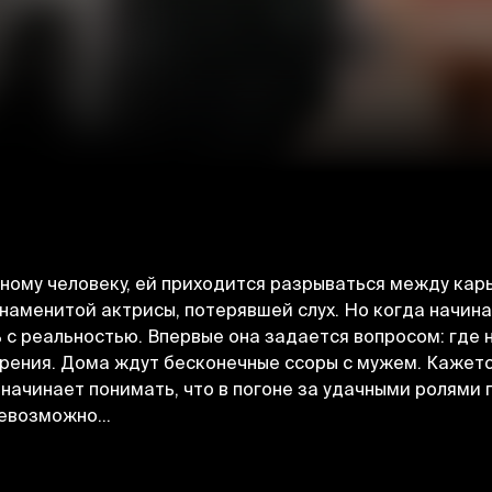
шному человеку, ей приходится разрываться между кар
знаменитой актрисы, потерявшей слух. Но когда начин
ь с реальностью. Впервые она задается вопросом: где 
рения. Дома ждут бесконечные ссоры с мужем. Кажетс
на начинает понимать, что в погоне за удачными ролям
евозможно...