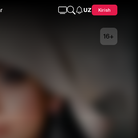
r
UZ
Kirish
16+
Telegram
Facebook