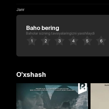
Janr
Baho bering
Baholar sizning tavsiyalaringizni yaxshilaydi
O'xshash