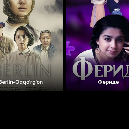
Berlin-Oqqo'rg'on
Фериде