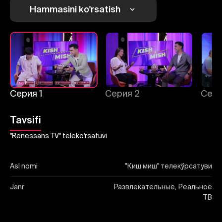
Yuborish
Hammasini ko'rsatish
Серия 1
Серия 2
Сери
Tavsifi
"Renessans TV" teleko'rsatuvi
Asl nomi
"Киш миш" телекўрсатуви
Janr
Развлекательные, Реальное
ТВ