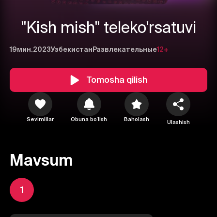
"Kish mish" teleko'rsatuvi
19мин.
2023
Узбекистан
Развлекательные
12+
Tomosha qilish
Sevimlilar
Obuna boʻlish
Baholash
Ulashish
Mavsum
1
2
3
1
Bekor qilish
Tizimga kirish