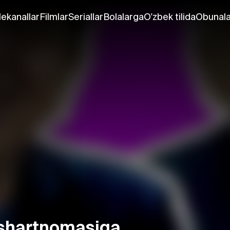
lekanallar
Filmlar
Seriallar
Bolalarga
O'zbek tilida
Obunala
 shartnomasiga