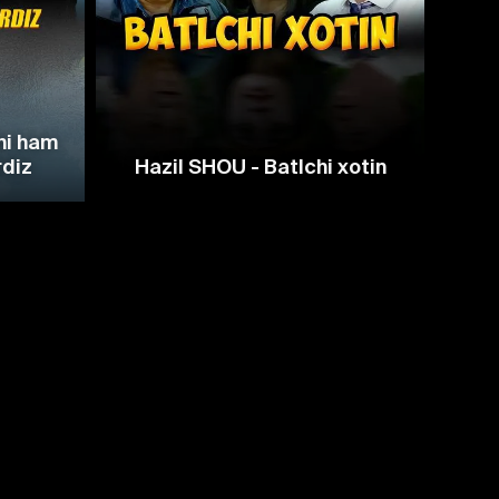
ni ham
Hazi
rdiz
Hazil SHOU - Batlchi xotin