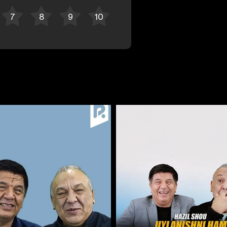
Bekor qilish
Tizimga kirish