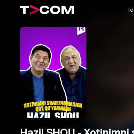
Te
Hazil SHOU - Xotinimni