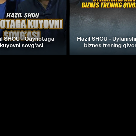
il SHOU - Qaynotaga
Hazil SHOU - Uylanish
kuyovni sovg’asi
biznes trening qivo