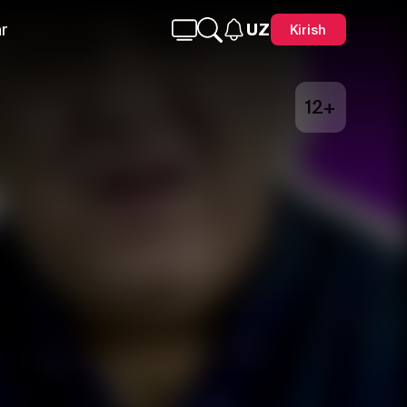
r
UZ
Kirish
12+
Telegram
Facebook