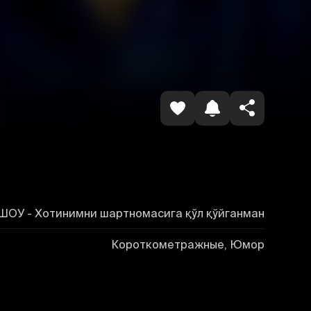
Havolani nusxalash
ШОУ - Хотинимни шартномасига қўл қўйганман
Короткометражные, Юмор