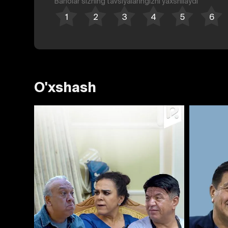
Baholar sizning tavsiyalaringizni yaxshilaydi
O'xshash