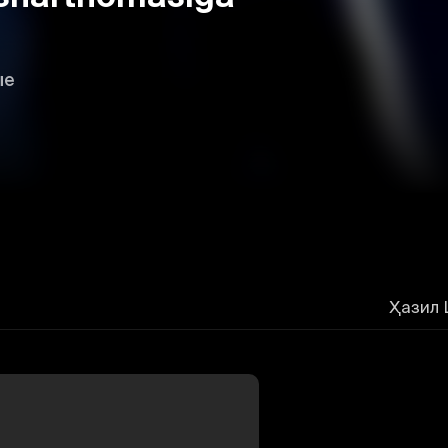
ые
Ҳазил 