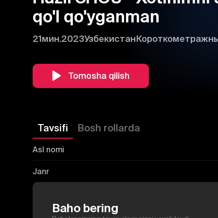
qo'l qo'yganman
21мин.
2023
Узбекистан
Короткометражн
Tomosha qilish
Tavsifi
Bosh rollarda
Asl nomi
Janr
Baho bering