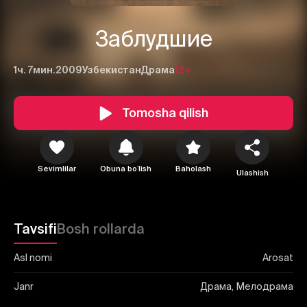
Заблудшие
1ч. 7мин.
2009
Узбекистан
Драма
12+
1
2
3
Tomosha qilish
Bekor qilish
Tizimga kirish
Yuborish
Sevimlilar
Obuna boʻlish
Baholash
Ulashish
Tavsifi
Bosh rollarda
Asl nomi
Arosat
Janr
Драма, Мелодрама