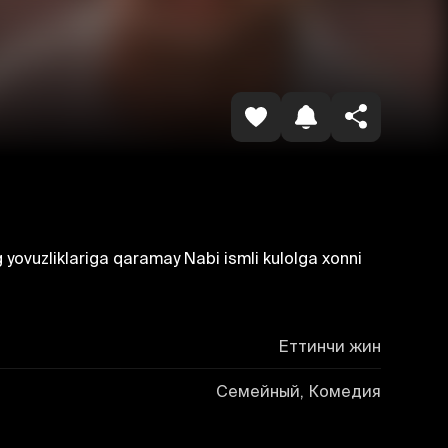
Havolani nusxalash
ng yovuzliklariga qaramay Nabi ismli kulolga xonni
Еттинчи жин
Семейный, Комедия