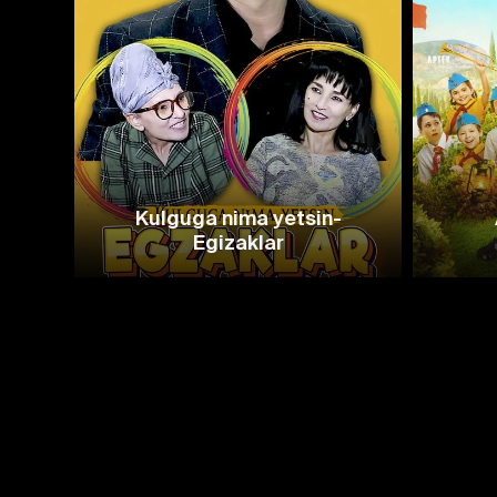
Kulguga nima yetsin-
Egizaklar