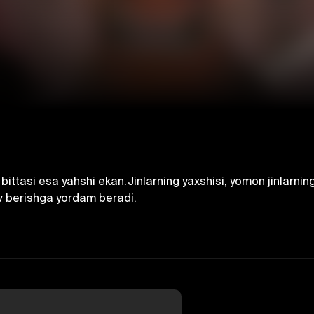
z, bittasi esa yahshi ekan.Jinlarning yaxshisi, yomon jinlarni
uv berishga yordam beradi.