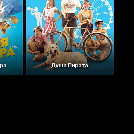
тра
Душа Пирата