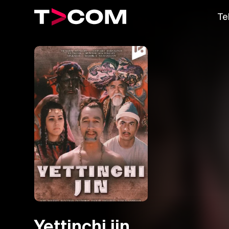
Te
Yettinchi jin