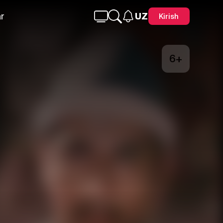
r
UZ
Kirish
6+
Telegram
Facebook