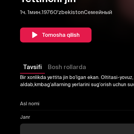
1ч. 1мин.
1976
O'zbekiston
Семейный
Tomosha qilish
Tavsifi
Bosh rollarda
Bir xonlikda yettita jin bo’lgan ekan. Oltitasi-yovu
aldab,kmbag’allarning yerlarini sug’orish uchun s
Asl nomi
Janr