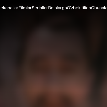
lekanallar
Filmlar
Seriallar
Bolalarga
O'zbek tilida
Obunala