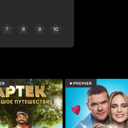
Bekor qilish
Tizimga kirish