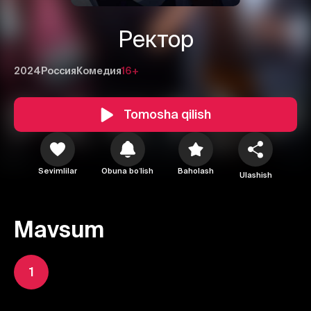
Ректор
2024
Россия
Комедия
16+
Tomosha qilish
Sevimlilar
Obuna boʻlish
Baholash
Ulashish
Mavsum
1