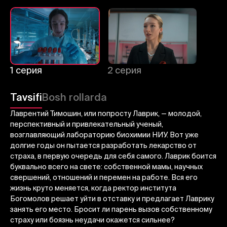
1
2
3
Bekor qilish
Tizimga kirish
Yuborish
1 серия
2 серия
Tavsifi
Bosh rollarda
Лаврентий Тимошин, или попросту Лаврик, — молодой,
перспективный и привлекательный ученый,
возглавляющий лабораторию биохимии НИУ. Вот уже
долгие годы он пытается разработать лекарство от
страха, в первую очередь для себя самого. Лаврик боится
буквально всего на свете: собственной мамы, научных
свершений, отношений и перемен на работе. Вся его
жизнь круто меняется, когда ректор института
Богомолов решает уйти в отставку и предлагает Лаврику
занять его место. Бросит ли парень вызов собственному
страху или боязнь неудачи окажется сильнее?