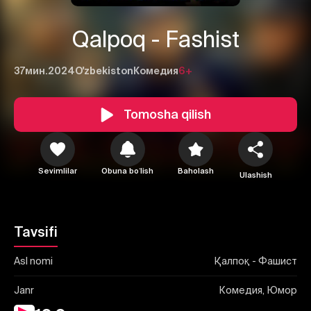
Qаlpoq - Fashist
37мин.
2024
O'zbekiston
Комедия
6+
Tomosha qilish
1
2
3
Bekor qilish
Tizimga kirish
Sevimlilar
Obuna boʻlish
Baholash
Yuborish
Ulashish
Tavsifi
Asl nomi
Қалпоқ - Фашист
Janr
Комедия, Юмор