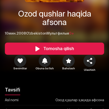
Ozod qushlar haqida
afsona
10мин.
2008
O'zbekiston
Мультфильм
0+
1
2
3
Tomosha qilish
Bekor qilish
Tizimga kirish
Yuborish
Sevimlilar
Obuna boʻlish
Baholash
Ulashish
Tavsifi
Asl nomi
Озод қушлар ҳақида афсона