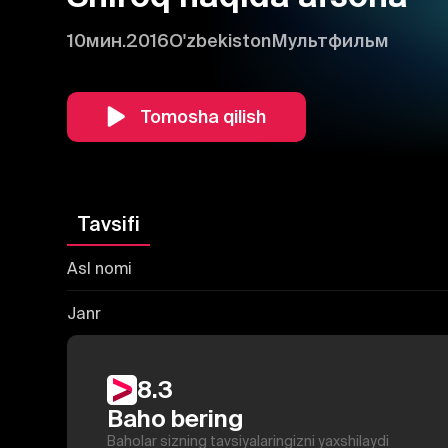
10мин.
2016
O'zbekiston
Мультфильм
Tomosha qilish
Tavsifi
Asl nomi
Janr
8.3
Baho bering
Baholar sizning tavsiyalaringizni yaxshilaydi