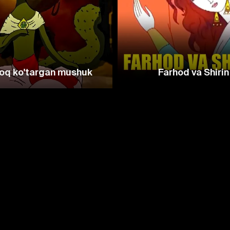
roq ko'targan mushuk
Farhod va Shirin