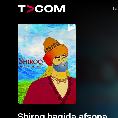
Te
Shiroq haqida afsona