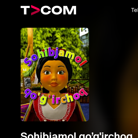
Te
Sohibjamol qo’g'irchoq