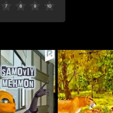
Bekor qilish
Tizimga kirish