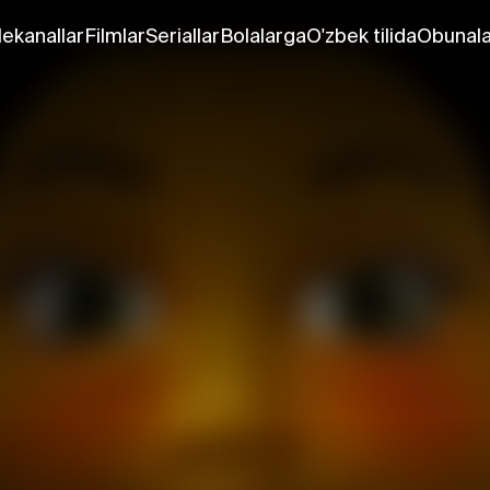
lekanallar
Filmlar
Seriallar
Bolalarga
O'zbek tilida
Obunala