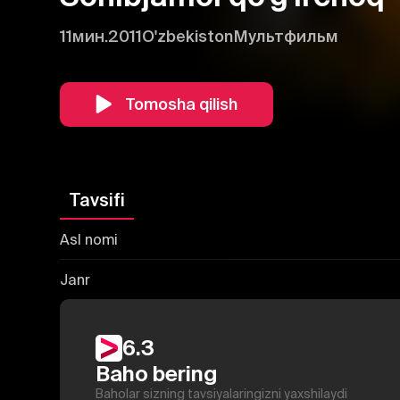
11мин.
2011
O'zbekiston
Мультфильм
Tomosha qilish
Tavsifi
Asl nomi
Janr
6.3
Baho bering
Baholar sizning tavsiyalaringizni yaxshilaydi